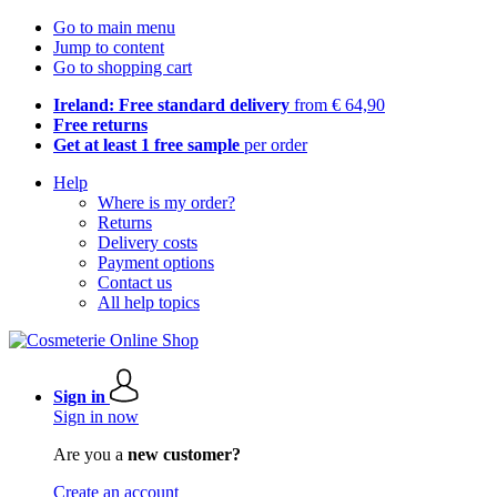
Go to main menu
Jump to content
Go to shopping cart
Ireland: Free standard delivery
from € 64,90
Free returns
Get at least 1 free sample
per order
Help
Where is my order?
Returns
Delivery costs
Payment options
Contact us
All help topics
Sign in
Sign in now
Are you a
new customer?
Create an account