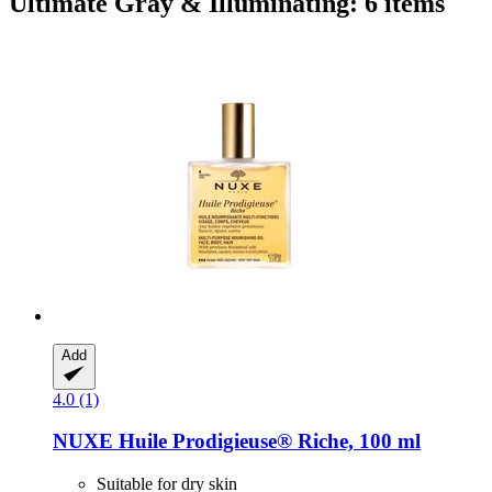
Ultimate Gray & Illuminating: 6 items
Add
4.0 (1)
NUXE
Huile Prodigieuse® Riche, 100 ml
Suitable for dry skin