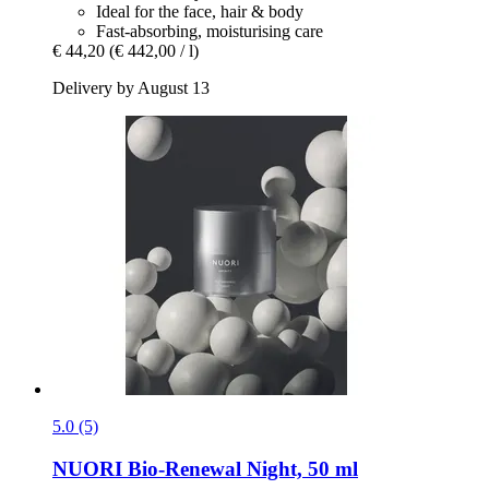
Ideal for the face, hair & body
Fast-absorbing, moisturising care
€ 44,20
(€ 442,00 / l)
Delivery by August 13
5.0 (5)
NUORI
Bio-​Renewal Night, 50 ml